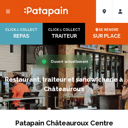
CLICK
&
COLLECT
CLICK
&
COLLECT
SE RENDRE
REPAS
TRAITEUR
SUR PLACE
Ouvert actuellement
Restaurant, traiteur et sandwicherie à
Châteauroux
Patapain Châteauroux Centre