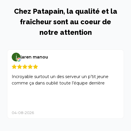
Chez Patapain, la qualité et la
fraîcheur sont au coeur de
notre attention
jaren manou
Incroyable surtout un des serveur un p’tit jeune
D
comme ça dans oublié toute l’équipe derrière
s
p
0
04-08-2026