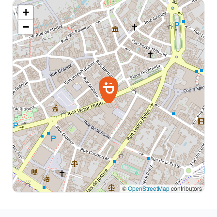
+
07:00 - 20:00
−
Jeudi
07:00 - 20:00
Vendredi
07:00 - 20:00
Samedi
07:00 - 20:00
Dimanche
07:00 - 20:00
©
OpenStreetMap
contributors