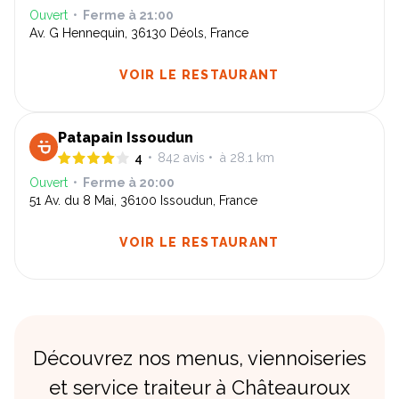
Ouvert
•
Ferme à
21:00
Av. G Hennequin, 36130 Déols, France
VOIR LE RESTAURANT
Patapain Issoudun
4
•
842
avis
•
à 28.1 km
Ouvert
•
Ferme à
20:00
51 Av. du 8 Mai, 36100 Issoudun, France
VOIR LE RESTAURANT
Découvrez nos menus, viennoiseries
et service traiteur à Châteauroux