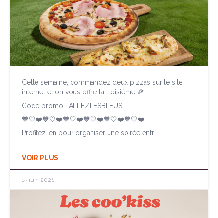
Cette semaine, commandez deux pizzas sur le site
internet et on vous offre la troisième 🍕
Code promo : ALLEZLESBLEUS
💙🤍❤️💙🤍❤️💙🤍❤️💙🤍❤️💙🤍❤️💙🤍❤️
Profitez-en pour organiser une soirée entr...
VOIR PLUS
15 juin 2026