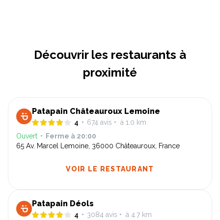
Découvrir les restaurants à
proximité
Patapain Châteauroux Lemoine
4
•
674
avis
•
à 1.0 km
Ouvert
•
Ferme à
20:00
65 Av. Marcel Lemoine, 36000 Châteauroux, France
VOIR LE RESTAURANT
Patapain Déols
4
•
3084
avis
•
à 4.7 km