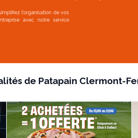
simplifiez l'organisation de vos
treprise avec notre service
alités de
Patapain Clermont-Fe