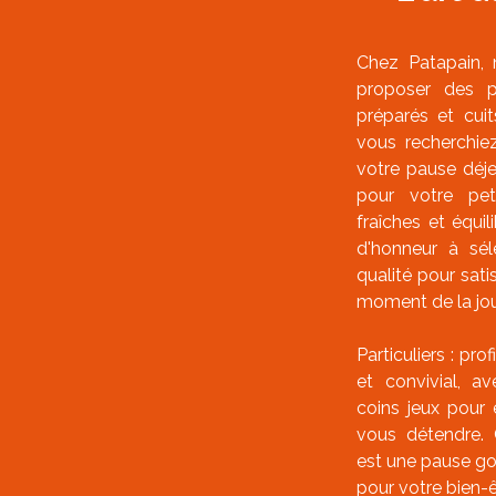
Chez Patapain,
proposer des p
préparés et cui
vous recherchie
votre pause déje
pour votre pet
fraîches et équi
d'honneur à sél
qualité pour sati
moment de la jou
Particuliers : pro
et convivial, a
coins jeux pour 
vous détendre. 
est une pause g
pour votre bien-ê