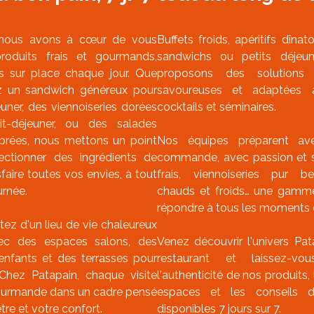
 nous avons à cœur de vous
Buffets froids, apéritifs dînat
roduits frais et gourmands,
sandwichs ou petits déjeu
ts sur place chaque jour. Que
proposons des solutions
z un sandwich généreux pour
savoureuses et adaptées 
uner, des viennoiseries dorées
cocktails et séminaires.
it-déjeuner, ou des salades
librées, nous mettons un point
Nos équipes préparent av
ectionner des ingrédients de
commande, avec passion et sa
sfaire toutes vos envies, à tout
frais, viennoiseries pur b
rnée.
chauds et froids… une gamm
répondre à tous les moments d
fitez d'un lieu de vie chaleureux
vec des espaces salons, des
Venez découvrir l'univers Pa
enfants et des terrasses pour
restaurant et laissez-vo
Chez Patapain, chaque visite
l'authenticité de nos produits,
ourmande dans un cadre pensé
espaces et les conseils 
tre et votre confort.
disponibles 7 jours sur 7.