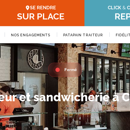
SE RENDRE
CLICK
&
C
SUR PLACE
RE
|
|
|
NOS ENGAGEMENTS
PATAPAIN TRAITEUR
FIDÉLI
Fermé
teur et sandwicherie à