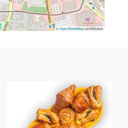
©
OpenStreetMap
contributors