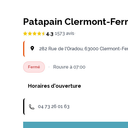
Patapain Clermont-Fer
4.3
•
1573
avis
•
282 Rue de l'Oradou, 63000 Clermont-Fer
•
Rouvre
à 07:00
Fermé
Horaires d'ouverture
Lundi
Mardi
Mer
04 73 26 01 63
06:30 - 20:00
06:30 - 20:00
06:30 