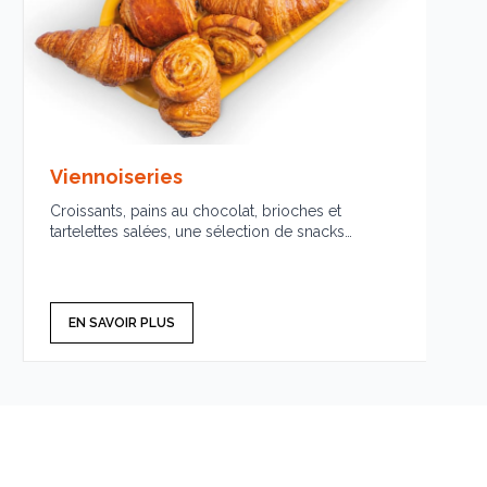
Viennoiseries
Croissants, pains au chocolat, brioches et
tartelettes salées, une sélection de snacks
gourmands préparés chaque jour. Des
incontournables dorés à souhait, disponibles tout
au long de la journée.
EN SAVOIR PLUS