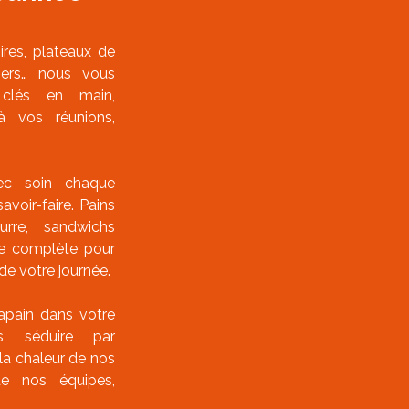
oires, plateaux de
ners… nous vous
 clés en main,
à vos réunions,
ec soin chaque
voir-faire. Pains
eurre, sandwichs
e complète pour
e votre journée.
tapain dans votre
us séduire par
 la chaleur de nos
de nos équipes,