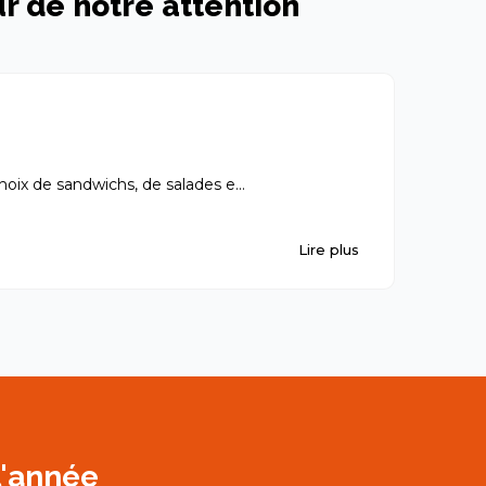
ur de notre attention
Ali 
hoix de sandwichs, de salades e...
Je recom
Lire plus
01-08-20
l'année