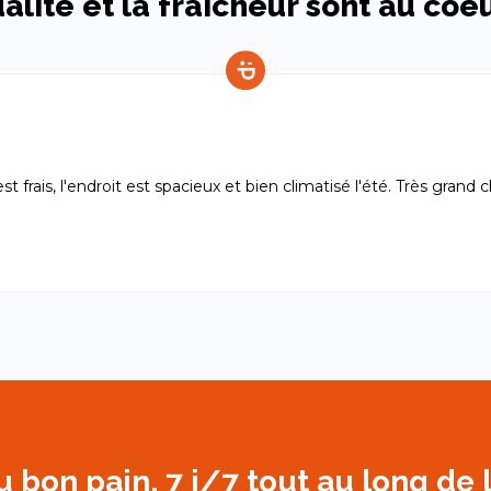
alité et la fraîcheur sont au coe
 frais, l'endroit est spacieux et bien climatisé l'été. Très grand c
du bon pain, 7 j/7 tout au long de 