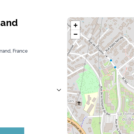
rand
+
−
rand, France
credi
Jeudi
- 20:00
06:30 - 20:00