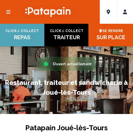
CLICK
&
COLLECT
CLICK
&
COLLECT
SE RENDRE
REPAS
TRAITEUR
SUR PLACE
Ouvert actuellement
Restaurant, traiteur et sandwicherie à
Joué-lès-Tours
Patapain Joué-lès-Tours