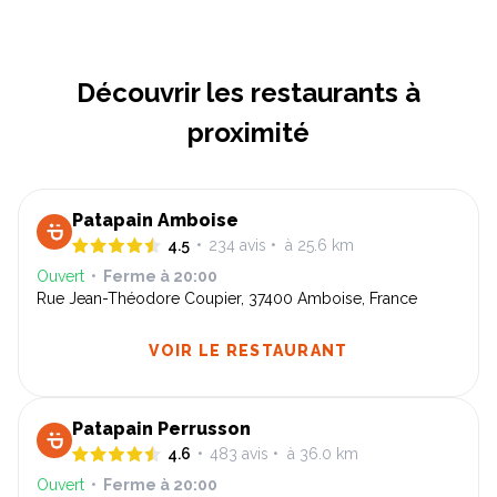
Découvrir les restaurants à
proximité
Patapain Amboise
4.5
•
234
avis
•
à 25.6 km
Ouvert
•
Ferme à
20:00
Rue Jean-Théodore Coupier, 37400 Amboise, France
VOIR LE RESTAURANT
Patapain Perrusson
4.6
•
483
avis
•
à 36.0 km
Ouvert
•
Ferme à
20:00