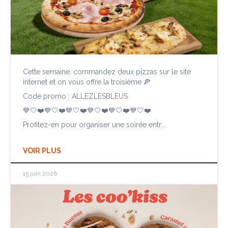
Cette semaine, commandez deux pizzas sur le site
internet et on vous offre la troisième 🍕
Code promo : ALLEZLESBLEUS
💙🤍❤️💙🤍❤️💙🤍❤️💙🤍❤️💙🤍❤️💙🤍❤️
Profitez-en pour organiser une soirée entr...
VOIR PLUS
15 juin 2026