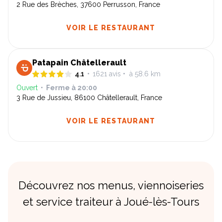
2 Rue des Brèches, 37600 Perrusson, France
VOIR LE RESTAURANT
Patapain Châtellerault
4.1
•
1621
avis
•
à 58.6 km
Ouvert
•
Ferme à
20:00
3 Rue de Jussieu, 86100 Châtellerault, France
VOIR LE RESTAURANT
Découvrez nos menus, viennoiseries
et service traiteur à Joué-lès-Tours