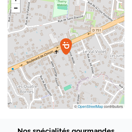
−
Jeudi
07:00 - 20:00
Vendredi
07:00 - 20:00
Samedi
07:00 - 20:00
Dimanche
07:00 - 20:00
©
OpenStreetMap
contributors
Nos spécialités gourmandes