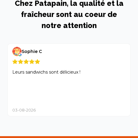
Chez Patapain, la qualité et la
fraîcheur sont au coeur de
notre attention
Sophie C
Leurs sandwichs sont délicieux !
N
a
03-08-2026
2