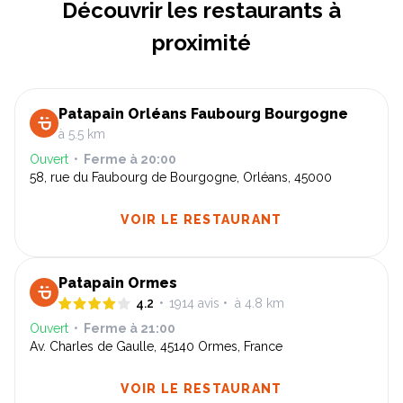
Découvrir les restaurants à
proximité
Patapain Orléans Faubourg Bourgogne
à 5.5 km
Ouvert
•
Ferme à
20:00
58, rue du Faubourg de Bourgogne, Orléans, 45000
VOIR LE RESTAURANT
Patapain Ormes
4.2
•
1914
avis
•
à 4.8 km
Ouvert
•
Ferme à
21:00
Av. Charles de Gaulle, 45140 Ormes, France
VOIR LE RESTAURANT