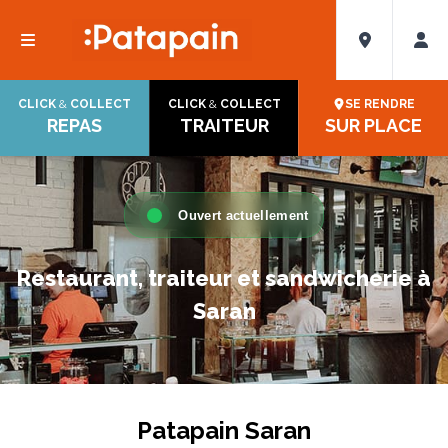
CLICK
&
COLLECT
CLICK
&
COLLECT
SE RENDRE
REPAS
TRAITEUR
SUR PLACE
Ouvert actuellement
Restaurant, traiteur et sandwicherie à
Saran
Patapain Saran