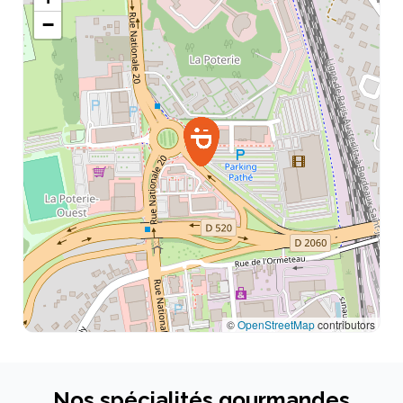
−
Jeudi
06:30 - 20:00
Vendredi
06:30 - 21:00
Samedi
06:30 - 21:00
Dimanche
06:30 - 21:00
©
OpenStreetMap
contributors
Nos spécialités gourmandes