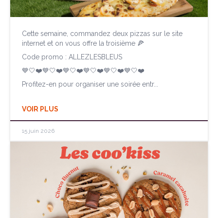
Cette semaine, commandez deux pizzas sur le site
internet et on vous offre la troisième 🍕
Code promo : ALLEZLESBLEUS
💙🤍❤️💙🤍❤️💙🤍❤️💙🤍❤️💙🤍❤️💙🤍❤️
Profitez-en pour organiser une soirée entr...
VOIR PLUS
15 juin 2026