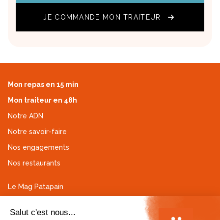
JE COMMANDE MON TRAITEUR
Mon repas en 15 min
Mon traiteur en 48h
Notre ADN
Notre savoir-faire
Nos engagements
Nos restaurants
Le Mag Patapain
Espace fidélité
Contactez-nous