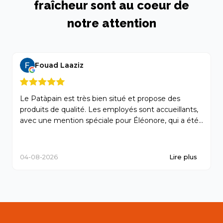
fraîcheur sont au coeur de
notre attention
Fouad Laaziz
Le Patàpain est très bien situé et propose des
P
produits de qualité. Les employés sont accueillants,
m
avec une mention spéciale pour Éléonore, qui a été...
p
04-08-2026
Lire plus
0