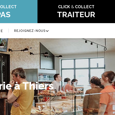
OLLECT
CLICK
&
COLLECT
PAS
TRAITEUR
|
REJOIGNEZ-NOUS
TÉ
ie à Thiers