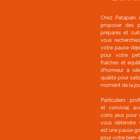
Chez Patapain,
proposer des p
préparés et cui
vous recherchie
votre pause déje
pour votre pet
fraîches et équi
d'honneur à sél
qualité pour sati
moment de la jou
Particuliers : pro
et convivial, a
coins jeux pour 
vous détendre. 
est une pause g
pour votre bien-ê