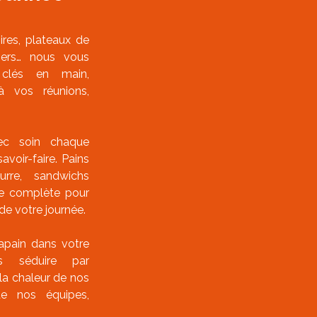
oires, plateaux de
ners… nous vous
 clés en main,
à vos réunions,
ec soin chaque
voir-faire. Pains
eurre, sandwichs
e complète pour
e votre journée.
tapain dans votre
us séduire par
 la chaleur de nos
de nos équipes,