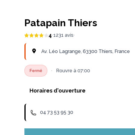
Patapain Thiers
4
•
1231
avis
•
Av. Léo Lagrange, 63300 Thiers, France
•
Rouvre
à 07:00
Fermé
Horaires d'ouverture
Lundi
Mardi
Mer
04 73 53 95 30
06:30 - 20:00
06:30 - 20:00
06:30 