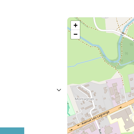
+
−
credi
Jeudi
- 20:00
06:30 - 20:00