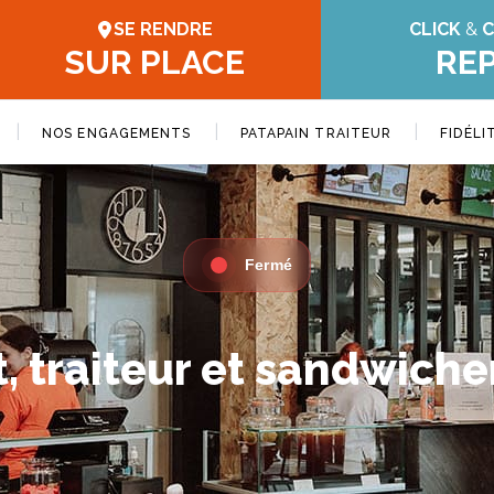
SE RENDRE
CLICK
&
C
SUR PLACE
RE
|
|
|
NOS ENGAGEMENTS
PATAPAIN TRAITEUR
FIDÉLI
Fermé
, traiteur et sandwicher