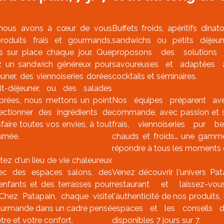
 nous avons à cœur de vous
Buffets froids, apéritifs dînat
roduits frais et gourmands,
sandwichs ou petits déjeu
ts sur place chaque jour. Que
proposons des solutions
z un sandwich généreux pour
savoureuses et adaptées 
uner, des viennoiseries dorées
cocktails et séminaires.
it-déjeuner, ou des salades
librées, nous mettons un point
Nos équipes préparent av
ectionner des ingrédients de
commande, avec passion et sa
sfaire toutes vos envies, à tout
frais, viennoiseries pur b
rnée.
chauds et froids… une gamm
répondre à tous les moments d
fitez d'un lieu de vie chaleureux
vec des espaces salons, des
Venez découvrir l'univers Pa
enfants et des terrasses pour
restaurant et laissez-vo
Chez Patapain, chaque visite
l'authenticité de nos produits,
ourmande dans un cadre pensé
espaces et les conseils 
tre et votre confort.
disponibles 7 jours sur 7.