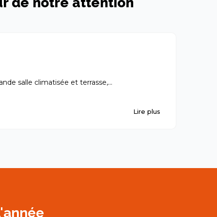
ur de notre attention
Lolo
de salle climatisée et terrasse,...
Belle sal
Lire plus
30-07-20
l'année